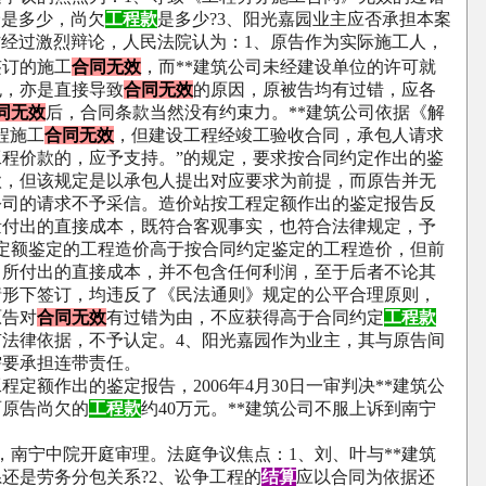
价是多少，尚欠
工程款
是多少
?3
、阳光嘉园业主应否承担本案
方经过激烈辩论，人民法院认为：
1
、原告作为实际施工人，
签订的施工
合同无效
，而
**
建筑公司未经建设单位的许可就
包，亦是直接导致
合同无效
的原因，原被告均有过错，应各
同无效
后，合同条款当然没有约束力。
**
建筑公司依据《解
程施工
合同无效
，但建设工程经竣工验收合同，承包人请求
工程价款的，应予支持。
”
的规定，要求按合同约定作出的鉴
款，但该规定是以承包人提出对应要求为前提，而原告并无
公司的请求不予采信。造价站按工程定额作出的鉴定报告反
量付出的直接成本，既符合客观事实，也符合法律规定，予
定额鉴定的工程造价高于按合同约定鉴定的工程造价，但前
中所付出的直接成本，并不包含任何利润，至于后者不论其
情形下签订，均违反了《民法通则》规定的公平合理原则，
原告对
合同无效
有过错为由，不应获得高于合同约定
工程款
有法律依据，不予认定。
4
、阳光嘉园作为业主，其与原告间
需要承担连带责任。
程定额作出的鉴定报告，
2006
年
4
月
30
日一审判决
**
建筑公
两原告尚欠的
工程款
约
40
万元。
**
建筑公司不服上诉到南宁
，南宁中院开庭审理。法庭争议焦点：
1
、刘、叶与
**
建筑
系还是劳务分包关系
?2
、讼争工程的
结算
应以合同为依据还