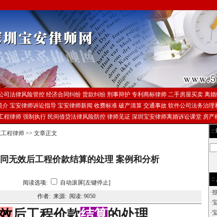
公司法律风险管控
经济合同纠纷
货款纠纷
刑事辩护
专利商标律师
二手房屋买卖
离婚
简介
宝安律师诉讼指导
宝安律师新闻
收费标准
破产清算
交通事故
软件公司法务治理
工程律师
强制执行
民间借贷法律风险防控
律师见证
深圳宝安律师离婚诉讼课堂
房产
::
筑工程律师
>> 文章正文
同无效后工程价款结算的处理 案例和分析
::
阅读选项:
自动滚屏[左键停止]
·
作者: 来源: 阅读:
9050
·
效
后工程价款
结算
的处理
·