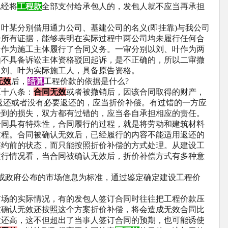
已经将
工程款
全部支付给承包人的，发包人就不应当再承担
某分别借用通力公司、基建公司的名义
(
即挂靠
)
与我公司
合所有证据，能够表明在实际过程中两公司均未履行任何合
叶作为施工主体履行了合同义务。一审分别以刘、叶作为两
由不具备诉讼主体资格驳回起诉，是不正确的，所以二审撤
了刘、叶为实际施工人，具备原告资格。
无效
后，
结算
工程价款的依据是什么
?
十八条：
合同无效
或者被撤销后，因该合同取得的财产，
返还或者没有必要返还的，应当折价补偿。有过错的一方应
受到的损失，双方都有过错的，应当各自承担相应的责任。
具有特殊性，合同履行的过程，就是将劳动和建筑材料
过程。合同被确认无效后，已经履行的内容不能适用返还的
签约前的状态，而只能按照折价补偿的方式处理。从建设工
履行情况看，当合同被确认无效后，折价补偿方式有多种意
或政府公布的市场信息为标准，通过鉴定确定建设工程价
的实际情况，有的发包人签订合同时往往把工程价款压
被确认无效还按照这个方案折价补偿，将会造成无效合同比
款还高，这不但超出了当事人签订合同的预期，也可能诱使