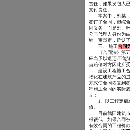
责任，如果发包人
支付责任。
本案中，刘某、叶
签订了合同，但综
同义务，而是刘、
公司代理人身份为
销一审裁定，确认
三、
施工
合同
《合同法》第五
应当予以返还
;
不能
当赔偿对方因此所
建设工程施工合同
物化在建筑产品的
方式使合同恢复到
程施工合同的实际
见：
1
、以工程定额
值。
目前我国建筑市场
得很低，如果合同
有效合同的工程价