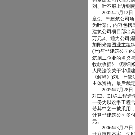
刘、叶不服上诉到
2005
年
5
月
12
日
章
;2
、
**
建筑公司项
为叶某
)
，内容包括
建筑公司项目部出
万元
;4
、通力公司
(
加阳光嘉园业主组
(
叶
)
与
**
建筑公司的
筑施工企业的名义
收款收据》《明细
人民法院关于审理
《解释》
)
刘、叶依
主体资格。最后裁
2005
年
7
月
28
日
对
E3
、
E1
栋工程造
一份为以讼争工程
若其中之一被采用
计算
**
建筑公司多
元。
2006
年
3
月
23
日
开庭审理本案。法