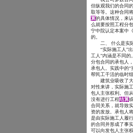
但纵观我们的合同
取等等。这种合同
算
的具体情况，来
么就要按照工程分
宁中院认定本案中
的。
二、
什么是实
“
实际施工人
”
出
工人
”
内涵是不同的
分包合同的承包人
承包人。实践中的
“
帮民工干活的临时
建筑业吸收了大量
对性来讲，实际施
包人主张权利。但
没有进行工程
结算
合同关系，就导致
资的发放。承包人
是由实际施工人履
的合同并形成了事
可以向发包人主张