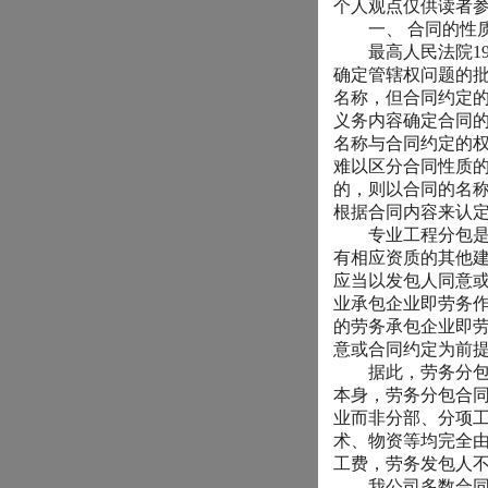
个人观点仅供读者
一、
合同的性
最高人民法院
1
确定管辖权问题的
名称，但合同约定
义务内容确定合同
名称与合同约定的
难以区分合同性质
的，则以合同的名
根据合同内容来认
专业工程分包是指
有相应资质的其他
应当以发包人同意
业承包企业即劳务
的劳务承包企业即
意或合同约定为前
据此，劳务分包所
本身，劳务分包合
业而非分部、分项
术、物资等均完全
工费，劳务发包人
我公司多数合同