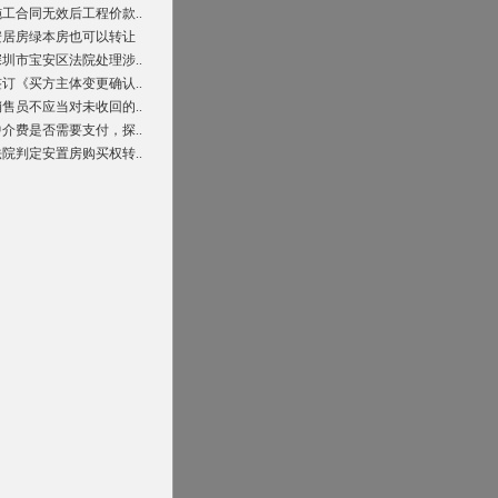
施工合同无效后工程价款..
安居房绿本房也可以转让
深圳市宝安区法院处理涉..
签订《买方主体变更确认..
销售员不应当对未收回的..
中介费是否需要支付，探..
法院判定安置房购买权转..