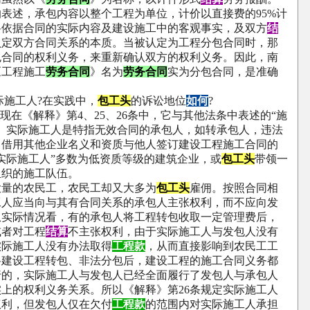
的表述，承包内容以整个工程为单位，计价以直接费的
95%
计
将依据合同的实际内容及建设施工中的客观事实，及双方
结
认定双方合同关系的本质。当被认定为工程分包合同时，那
包合同的权利义务，来重新确认双方的权利义务。因此，南
《工程施工
劳务合同
》名为
劳务合同
实为分包合同，是准确
际施工人
?
在实践中，
包工头
的诉讼地位
如何
?
现在《解释》第
4
、
25
、
26
条中，它与其他法条中表述的
“
施
。实际施工人是特指无效合同的承包人，如转承包人，违法
，借用其他企业名义和资质与他人签订建设工程施工合同的
实际施工人
”
多数为低资质等级的建筑企业，或
包工头
带领一
组织的施工队伍。
的农民工，农民工却又大多为
包工头
雇佣。按照合同相
工人应当向与其有合同关系的承包人主张权利，而不应向发
从实际情况看，有的承包人将工程转包收取一定管理费后，
或者对工程
结算
不主张权利，由于实际施工人与发包人没有
实际施工人没有办法取得
工程款
，从而直接影响到农民工工
将建设工程转包、非法分包后，建设工程的施工合同义务都
行的，实际施工人与发包人已经全面履行了发包人与承包人
实上的权利义务关系。所以《解释》第
26
条规定实际施工人
权利，但发包人仅在欠付
工程款
的范围内对实际施工人承担