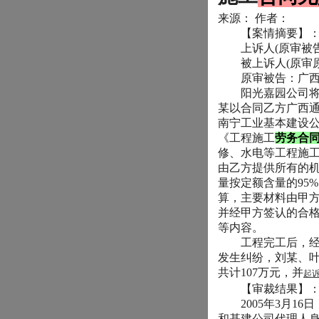
来源：
作者：
【案情摘要】
上诉人
(
原审被
被上诉人
(
原审
原审被告：广西
阳光嘉园公司将
某以合同乙方广西
南宁工业基本建设
《工程施工
劳务合
修、水电等工程施
由乙方提供所有的
量按定额含量的
95%
算，主要材料由甲
并经甲方签认的合
等内容。
工程完工后，经验
发生纠纷，刘某、
共计
107
万元，并
起
【审裁结果】
2005
年
3
月
16
日
和基建公司代理人