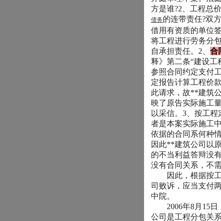
方是谁
?2
、工程总
的连带责任
?
双
债务
借用有资质的单位
将工程进行劳务分
自承担责任。
2
、
合
释》第二条
“
建设工
参照合同约定支付
定报告计算工程价
此请求，故
**
建筑
映了原告实际施工
以采信。
3
、按工程
者是本案实际施工
依据的合同系何种
因此
**
建筑公司以
的不当利益答辩没
没有合同关系，不
因此，根据按工
司败诉，应当支付
中院。
2006
年
8
月
15
日
公司是工程分包关