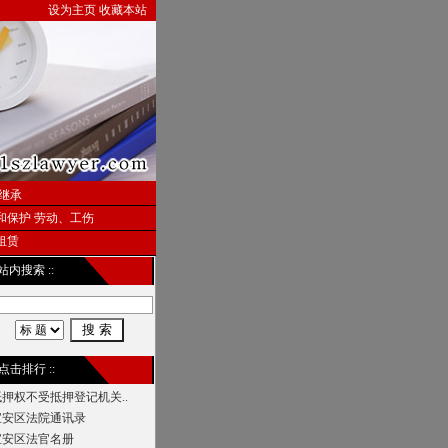
设为主页
收藏本站
继承
和保护
劳动、工伤
租赁
 站内搜索 ::
 点击排行 ::
抵押权不受抵押登记机关..
宝安区法院通讯录
宝安区法官名册