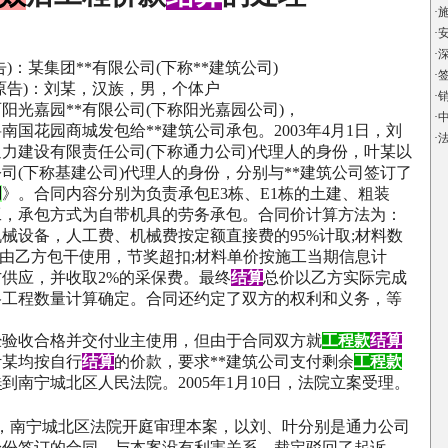
·
·
：
·
告
)
：某集团
**
有限公司
(
下称
**
建筑公司
)
·
原告
)
：刘某，汉族，男，个体户
·
阳光嘉园
**
有限公司
(
下称阳光嘉园公司
)
，
·
南国花园商城发包给
**
建筑公司承包。
2003
年
4
月
1
日，刘
·
通力建设有限责任公司
(
下称通力公司
)
代理人的身份，叶某以
公司
(
下称基建公司
)
代理人的身份，分别与
**
建筑公司签订了
同
》。合同内容分别为负责承包
E3
栋、
E1
栋的土建、粗装
工，承包方式为自带机具的劳务承包。合同价计算方法为：
机械设备，人工费、机械费按定额直接费的
95%
计取
;
材料数
由乙方包干使用，节奖超扣
;
材料单价按施工当期信息计
方供应，并收取
2%
的采保费。最终
结算
总价以乙方实际完成
格工程数量计算确定。合同还约定了双方的权利和义务，等
收合格并交付业主使用，但由于合同双方就
工程款
结算
叶某均按自行
结算
的价款，要求
**
建筑公司支付剩余
工程款
到南宁城北区人民法院。
2005
年
1
月
10
日，法院立案受理。
诉
：
，南宁城北区法院开庭审理本案，以刘、叶分别是通力公司
身份签订的合同，与本案没有利害关系，裁定驳回了起诉。