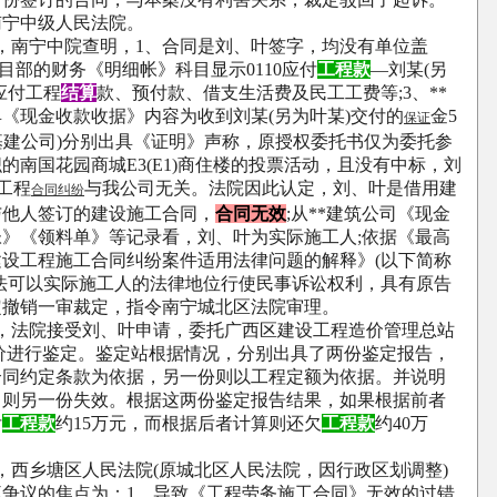
南宁中级人民法院。
，南宁中院查明，
1
、合同是刘、叶签字，均没有单位盖
目部的财务《明细帐》科目显示
0110
应付
工程款
—
刘某
(
另
应付工程
结算
款、预付款、借支生活费及民工工费等
;3
、
**
具《现金收款收据》内容为收到刘某
(
另为叶某
)
交付的
金
5
保证
基建公司
)
分别出具《证明》声称，原授权委托书仅为委托参
织的南国花园商城
E3(E1)
商住楼的投票活动，且没有中标，刘
工程
与我公司无关。法院因此认定，刘、叶是借用建
合同纠纷
与他人签订的建设施工合同，
合同无效
;
从
**
建筑公司《现金
帐》《领料单》等记录看，刘、叶为实际施工人
;
依据《最高
建设工程施工合同纠纷案件适用法律问题的解释》
(
以下简称
法可以实际施工人的法律地位行使民事诉讼权利，具有原告
定撤销一审裁定，指令南宁城北区法院审理。
，法院接受刘、叶申请，委托广西区建设工程造价管理总站
价进行鉴定。鉴定站根据情况，分别出具了两份鉴定报告，
合同约定条款为依据，另一份则以工程定额为依据。并说明
，则另一份失效。根据这两份鉴定报告结果，如果根据前者
付
工程款
约
15
万元，而根据后者计算则还欠
工程款
约
40
万
，西乡塘区人民法院
(
原城北区人民法院，因行政区划调整
)
庭争议的焦点为：
1
、导致《工程劳务施工合同》无效的过错