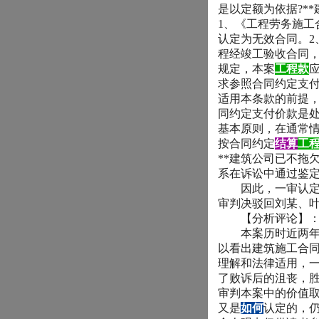
是以定额为依据
?**
1
、《工程劳务施工
认定为无效合同。
2
程经竣工验收合同
规定，本案
工程款
求参照合同约定支
适用本条款的前提
同约定支付价款是
基本原则，在通常
按合同约定
结算
工
**
建筑公司已不拖
系在诉讼中通过鉴
因此，一审认定事
审判决驳回刘某、
【分析评论】
本案历时近两年，
以看出建筑施工合
理解和法律适用，
了败诉后的沮丧，
审判本案中的价值
又是
如何
认定的，