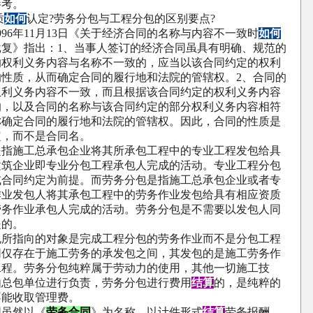
参考。
质
如何
认定
?
劳务分包与工程分包的区别要点
?
996
年
11
月
13
日《关于经济合同的名称与内容不一致时
如何
批复》指出：
1
、当事人签订的经济合同虽具有明确、规范的
的权利义务内容与名称不一致的，应当以该合同约定的权利
的性质，从而确定合同的履行地和法院的管辖权。
2
、合同的
权利义务内容不一致，而且根据该合同约定的权利义务内容
的，以及合同的名称与该合同约定的部分权利义务内容相符
称确定合同的履行地和法院的管辖权。因此，合同的性质是
定，而不是合同名。
施工总承包企业将其所承包工程中的专业工程发包给具
建筑企业即专业分包工程承包人完成的活动。专业工程分包
或合同约定为前提。而劳务分包是指施工总承包企业或者专
作业发包人将其承包工程中的劳务作业发包给具有相应资质
劳务作业承包人完成的活动。劳务分包是不需要以发包人同
提的。
指向的对象是完成工程分包的劳务作业而不是分包工程
同仅存在于施工劳务的承发包之间，其发包的是施工劳务作
工程。劳务分包纯粹属于劳动力的使用，其他一切施工技
由总包单位进行负责，劳务分包进行费用
结算
的，是纯粹的
不能收取管理费。
虽然以《
劳务合同
》为名称，以计件形式
结算
劳务报酬。