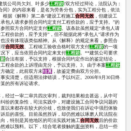
建筑公司尚欠刘、叶多少
工程款
?
双方经过辩论，法院认为：
合同》的内容来看，是名为劳务分包，实为工程分包，依法
、根据《解释》第二条
“
建设工程施工
合同无效
，但建设工
，承包人请求参照合同约定支付工程价款的，应予支持。
”
的
应参照双方合同约定支付
工程款
。该条款虽然规定
“
承包人请
付工程价款的，应予支持
”
，但不能据此将
“
承包人
”
请求作为
，也没有体现该类似精神。从《解释》的规定来看，参照合
处理
合同无效
、工程竣工验收合格时双方支付
工程款
的一项
情况下，应当依照合同约定来支付
工程款
。
**
建筑公司要求
程款
合法有据，予以支持，根据合同约定作出的鉴定结论，
欠工程余款的上诉理由充分，予以支持。
3
、由于本案
工程款
定方确定，此前双方未
结算
，故鉴定费由双方分担。
实清楚，但适用法律错误，予以纠正。
2006
年
9
月
30
日终
叶某的所有诉讼请求。
：
经过一审二审共四次审判，裁判结果相去甚远，从中可
同纠纷的复杂性，司法实践中，对建设施工合同争议问题的
一直以来都存在较大的分歧，也致使我们在诉讼中强烈体验
胜诉后的喜悦。目前虽然胜诉，却仍然难以琢磨人民法院在
取向，特别是其他地区的司法实践对施工
合同无效
后的价款
仍然难以预料。以下，结合笔者接触的
案例
资料，总结一些