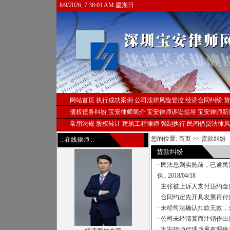
8/9/2026, 7:38:02 AM 星期日
网站首页
执行成功案例
公司法律风险管控
经济合同纠纷
货
债权债务纠纷
宝安律师简介
宝安律师诉讼指导
宝安律师新
常用法规
股权转让
建筑工程律师
强制执行
民间借贷法律风
您的位置:
首页
>>
货款纠纷
:: 在线律师 ::
货款纠纷
·
民法总则实施前，已逾民
保..
2018/04/18
·
主张被上诉人支付违约金
·
合同约定先开具发票再付
·
未经司法确认扣款无效，
·
公司未经清算而注销作出
·
宝安律师代理质量有瑕疵