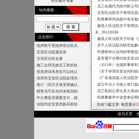
经济案件专家
·
员工自愿代为给付昕公司
:: 站内搜索 ::
·
宝安区法院关于审理买卖
·
民商事审判实践中有关疑
·
最高人民法院关于审理涉
关..
2012/05/04
::点击排行::
·
最高人民法院关于印发《
·
关于人民法院为防范化解
·
抵押权不受抵押登记机关..
·
对债权转让合同的审查应
·
宝安区法院通讯录
·
是否属于分期付款买卖合
·
宝安区法官名册
·
（2011年）全国民事审
·
施工合同无效后工程价款..
·
《关于审理买卖合同纠纷
·
安居房绿本房也可以转让
·
《广东省高级人民法院关
·
深圳市宝安区法院处理涉..
·
设立中法人与他人签订超
·
签订《买方主体变更确认..
·
员工私刻公章出具欠条由
·
销售员不应当对未收回的..
·
民商事案件中送货单证明
·
中介费是否需要支付，探..
·
法院判定安置房购买权转..
共有
74
篇文章 每页显示
2
设为主页
|