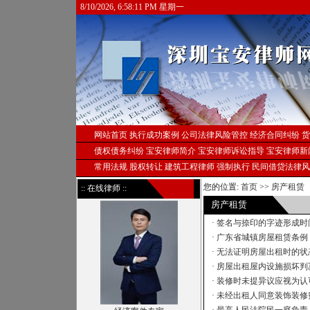
8/10/2026, 6:58:11 PM 星期一
网站首页
执行成功案例
公司法律风险管控
经济合同纠纷
货
债权债务纠纷
宝安律师简介
宝安律师诉讼指导
宝安律师新
常用法规
股权转让
建筑工程律师
强制执行
民间借贷法律风
您的位置:
首页
>>
房产租赁
:: 在线律师 ::
房产租赁
·
签名与捺印的字迹形成时间
·
广东省城镇房屋租赁条例
·
无法证明房屋出租时的状
·
房屋出租屋内设施损坏判
·
装修时未提异议应视为认
·
未经出租人同意装饰装修