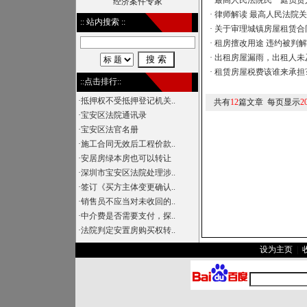
·
最高人民法院民一庭负责人
经济案件专家
·
律师解读 最高人民法院关
:: 站内搜索 ::
·
关于审理城镇房屋租赁合
·
租房擅改用途 违约被判
·
出租房屋漏雨，出租人未
·
租赁房屋税费该谁来承担
::点击排行::
·
抵押权不受抵押登记机关..
共有
12
篇文章 每页显示
2
·
宝安区法院通讯录
·
宝安区法官名册
·
施工合同无效后工程价款..
·
安居房绿本房也可以转让
·
深圳市宝安区法院处理涉..
·
签订《买方主体变更确认..
·
销售员不应当对未收回的..
·
中介费是否需要支付，探..
·
法院判定安置房购买权转..
设为主页
|