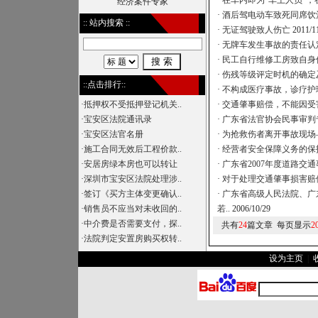
·
在车内即为“车上人员”，
经济案件专家
·
酒后驾电动车致死同席饮
:: 站内搜索 ::
·
无证驾驶致人伤亡
2011/1
·
无牌车发生事故的责任认
·
民工自行维修工房致自身
·
伤残等级评定时机的确定
::点击排行::
·
不构成医疗事故，诊疗护
·
抵押权不受抵押登记机关..
·
交通肇事赔偿，不能因受
·
宝安区法院通讯录
·
广东省法官协会民事审判
·
宝安区法官名册
·
为抢救伤者离开事故现场
·
施工合同无效后工程价款..
·
经营者安全保障义务的保
·
安居房绿本房也可以转让
·
广东省2007年度道路交
·
深圳市宝安区法院处理涉..
·
对于处理交通肇事损害赔
·
签订《买方主体变更确认..
·
广东省高级人民法院、广
·
销售员不应当对未收回的..
若..
2006/10/29
·
中介费是否需要支付，探..
共有
24
篇文章 每页显示
2
·
法院判定安置房购买权转..
设为主页
|