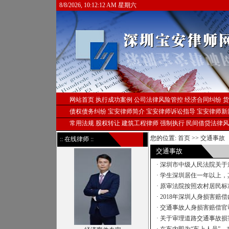
8/8/2026, 10:12:13 AM 星期六
网站首页
执行成功案例
公司法律风险管控
经济合同纠纷
货
债权债务纠纷
宝安律师简介
宝安律师诉讼指导
宝安律师新
常用法规
股权转让
建筑工程律师
强制执行
民间借贷法律风
您的位置:
首页
>>
交通事故
:: 在线律师 ::
交通事故
·
深圳市中级人民法院关于
·
学生深圳居住一年以上，
·
原审法院按照农村居民标
·
2018年深圳人身损害赔
·
交通事故人身损害赔偿官
·
关于审理道路交通事故损