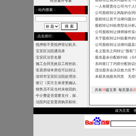
·
股权转让相关问题研究 -
经济案件专家
·
一人有限责任公司与个人
:: 站内搜索 ::
·
公司股权转让风险的合同
·
股权转让若干法律问题分
·
股权转让纠纷类型化分析
·
公司股权转让律师操作实
::点击排行::
·
关于股权转让纠纷案件的
·
抵押权不受抵押登记机关..
·
公司股权转让法律问题及
·
宝安区法院通讯录
·
名义股东之间转让“股权”
·
宝安区法官名册
·
股东盈余分配权纠纷（分
·
施工合同无效后工程价款..
·
东间签订了内部分配协议
·
安居房绿本房也可以转让
·
违法股东会决议效力应予
·
深圳市宝安区法院处理涉..
·
未获其他股东同意 无偿
·
签订《买方主体变更确认..
·
销售员不应当对未收回的..
共有
19
篇文章 每页显示
2
·
中介费是否需要支付，探..
·
法院判定安置房购买权转..
设为主页
|