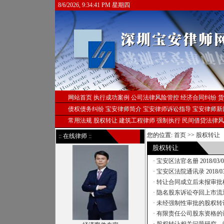
8/6/2026, 9:34:41 PM 星期四
网站首页
执行成功案例
公司法律风险管控
经济合同纠纷
货
债权债务纠纷
宝安律师简介
宝安律师诉讼指导
宝安律师新
常用法规
股权转让
建筑工程律师
强制执行
民间借贷法律风
您的位置:
首页
>>
股权转让
:: 在线律师 ::
股权转让
·
宝安区法官名册
2018/03/
·
宝安区法院通讯录
2018/0
·
转让合同成立后未报审批
·
隐名股东诉讼夺回上市流
·
未经强制性审批的股权转
·
有限责任公司股东资格的